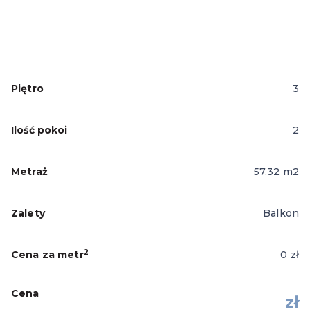
Piętro
3
Ilość pokoi
2
Metraż
57.32
m2
Zalety
Balkon
2
Cena za metr
0
zł
Cena
zł